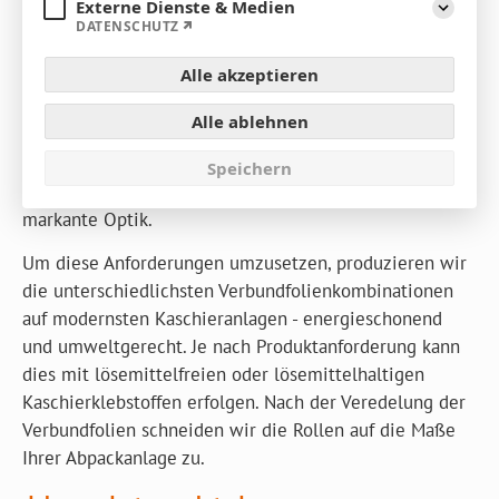
Externe Dienste & Medien
Aufklap
DATENSCHUTZ
Die Anforderungen an Verpackungen nehmen mit stei­­
Alle akzeptieren
gender Komplexität der Produkte stetig zu. So leisten
Verpackungsfolien und Folienverpackungen eine
Alle ablehnen
Vielzahl an intelligenten Funktionen, die für das
Produkt wichtig sind - wie Barriere­eigenschaften,
Speichern
Durchstoßfestigkeiten, Siegeleigenschaften oder eine
markante Optik.
Um diese Anforderungen umzu­set­zen, produzieren wir
die unterschiedlichsten Verbundfolien­kombinationen
auf modernsten Kaschier­anlagen - energieschonend
und umweltgerecht. Je nach Produktanforderung kann
dies mit lösemittelfreien oder lösemittelhaltigen
Kaschierklebstoffen erfolgen. Nach der Veredelung der
Verbundfolien schneiden wir die Rollen auf die Maße
Ihrer Abpackanlage zu.